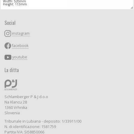
Width: 520mm
Height: 113mm
Social
instagram
facebook
youtube
La ditta
Schlamberger P & J d.o.o
Na Klancu 28
1360 Vrhnika
Slovenia
Tribunale in Lubiana - deposito: 1/33911/00
N. di identificazione: 1581759
Partita IVA: SI58850066