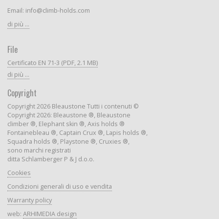
Email: info@climb-holds.com
di più ...
File
Certificato EN 71-3 (PDF, 2.1 MB)
di più ...
Copyright
Copyright 2026 Bleaustone Tutti i contenuti ©
Copyright 2026: Bleaustone ®, Bleaustone
climber ®, Elephant skin ®, Axis holds ®
Fontainebleau ®, Captain Crux ®, Lapis holds ®,
Squadra holds ®, Playstone ®, Cruxies ®,
sono marchi registrati
ditta Schlamberger P & J d.o.o.
Cookies
Condizioni generali di uso e vendita
Warranty policy
web:
ARHIMEDIA design