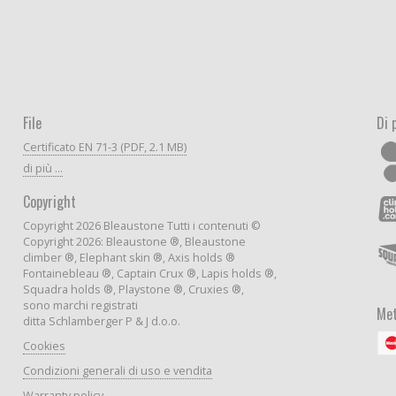
File
Di 
Certificato EN 71-3 (PDF, 2.1 MB)
di più ...
Copyright
Copyright 2026 Bleaustone Tutti i contenuti ©
Copyright 2026: Bleaustone ®, Bleaustone
climber ®, Elephant skin ®, Axis holds ®
Fontainebleau ®, Captain Crux ®, Lapis holds ®,
Squadra holds ®, Playstone ®, Cruxies ®,
sono marchi registrati
Met
ditta Schlamberger P & J d.o.o.
Cookies
Condizioni generali di uso e vendita
Warranty policy