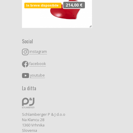
214,00 €
In breve disponibile
Social
instagram
facebook
youtube
La ditta
Schlamberger P & J d.o.o
Na Klancu 28
1360 Vrhnika
Slovenia