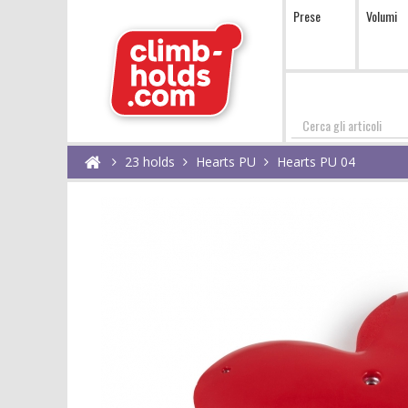
Prese
Volumi
Cerca
23 holds
Hearts PU
Hearts PU 04