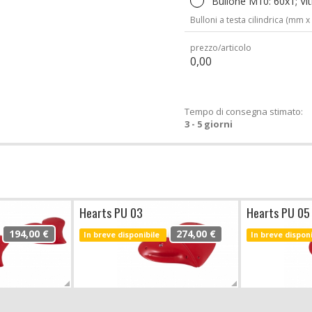
Bullone M10: 60x1; Vit
Bulloni a testa cilindrica (mm x
prezzo/articolo
0,00
Tempo di consegna stimato:
3 - 5 giorni
Hearts PU 03
Hearts PU 05
194,00 €
274,00 €
In breve disponibile
In breve dispon