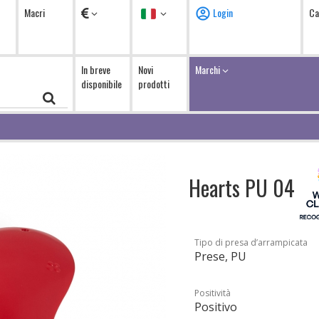
Valuta
Lingua
Macri
Login
Ca
In breve
Novi
Marchi
disponibile
prodotti
Hearts PU 04
Tipo di presa d’arrampicata
Prese, PU
Positività
Positivo