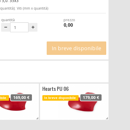
i 5,0: 35x3
 quantità);
Viti (mm x quantità)
quantità
prezzo
0,00
In breve disponibile
Hearts PU 06
169,00 €
179,00 €
ibile
In breve disponibile