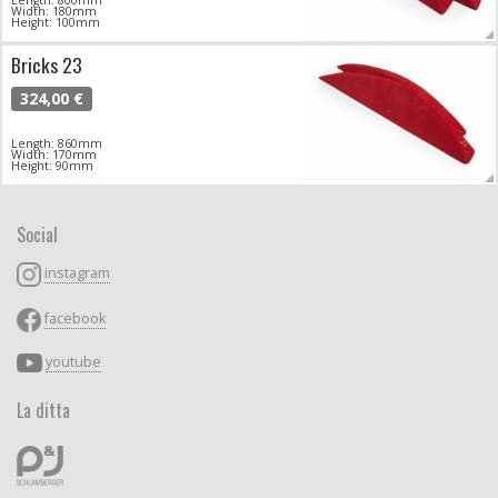
Width: 180mm
Height: 100mm
Bricks 23
324,00 €
Length: 860mm
Width: 170mm
Height: 90mm
Social
instagram
facebook
youtube
La ditta