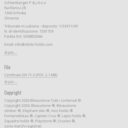
Schlamberger P & J d.o.o
Na Klancu 28
1360 Vrhnika
Slovenia
Tribunale in Lubiana - deposito: 1/33911/00
N. di identificazione: 1581759
Partita IVA: SI58850066
Email: info@climb-holds.com
di più ...
File
Certificato EN 71-3 (PDF, 2.1 MB)
di più ...
Copyright
Copyright 2026 Bleaustone Tutti i contenuti ©
Copyright 2026: Bleaustone ®, Bleaustone
climber ®, Elephant skin ®, Axis holds ®
Fontainebleau ®, Captain Crux ®, Lapis holds ®,
Squadra holds ®, Playstone ®, Cruxies ®,
sono marchi registrati