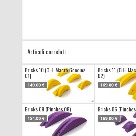
Articoli correlati
Bricks 10 (O.H. Macro Goodies
Bricks 11 (O.H. Ma
01)
02)
149,00 €
169,00 €
Bricks 08 (Pinches 08)
Bricks 06 (Pinches
154,00 €
169,00 €