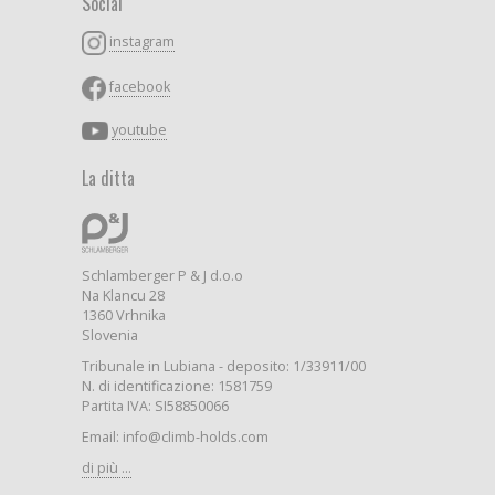
Social
instagram
facebook
youtube
La ditta
Schlamberger P & J d.o.o
Na Klancu 28
1360 Vrhnika
Slovenia
Tribunale in Lubiana - deposito: 1/33911/00
N. di identificazione: 1581759
Partita IVA: SI58850066
Email: info@climb-holds.com
di più ...