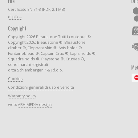
File
Di 
Certificato EN 71-3 (PDF, 2.1 MB)
di più ...
Copyright
Copyright 2026 Bleaustone Tutti i contenuti ©
Copyright 2026: Bleaustone ®, Bleaustone
climber ®, Elephant skin ®, Axis holds ®
Fontainebleau ®, Captain Crux ®, Lapis holds ®,
Squadra holds ®, Playstone ®, Cruxies ®,
sono marchi registrati
Met
ditta Schlamberger P & J d.o.o.
Cookies
Condizioni generali di uso e vendita
Warranty policy
web:
ARHIMEDIA design