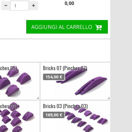
0,00
AGGIUNGI AL CARRELLO
nches 05)
Bricks 07 (Pinches 07)
154,00 €
nches 02)
Bricks 03 (Pinches 03)
169,00 €