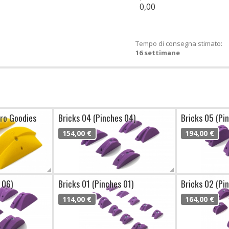
0,00
Tempo di consegna stimato:
16 settimane
cro Goodies
Bricks 04 (Pinches 04)
Bricks 05 (Pi
154,00 €
194,00 €
 06)
Bricks 01 (Pinches 01)
Bricks 02 (Pi
114,00 €
164,00 €