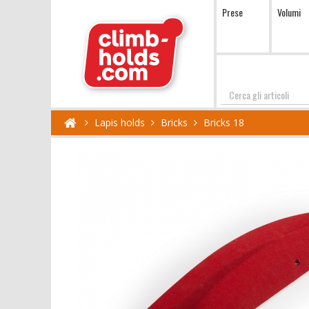
Prese
Volumi
Cerca
Lapis holds
Bricks
Bricks 18