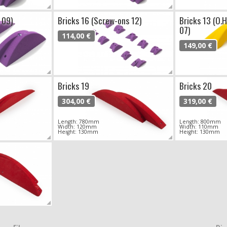
 09)
Bricks 16 (Screw-ons 12)
Bricks 13 (O.
07)
114,00 €
149,00 €
Bricks 19
Bricks 20
304,00 €
319,00 €
Length: 780mm
Length: 800mm
Width: 120mm
Width: 110mm
Height: 130mm
Height: 130mm