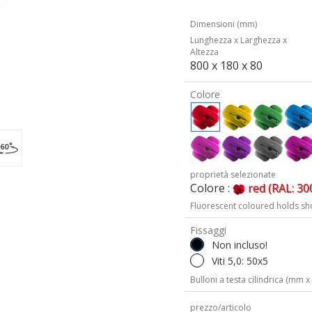
Dimensioni (mm)
Lunghezza x Larghezza x
Altezza
800 x 180 x 80
Colore
proprietà selezionate
Colore :
red (RAL: 30
Fluorescent coloured holds sh
Fissaggi
Non incluso!
Viti 5,0: 50x5
Bulloni a testa cilindrica (mm x
prezzo/articolo