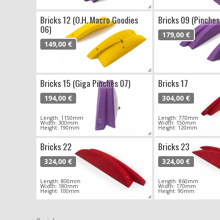
Bricks 12 (O.H. Macro Goodies
Bricks 09 (Pinches
06)
179,00 €
149,00 €
Bricks 15 (Giga Pinches 07)
Bricks 17
194,00 €
304,00 €
Length: 1150mm
Length: 770mm
Width: 300mm
Width: 150mm
Height: 190mm
Height: 120mm
Bricks 22
Bricks 23
324,00 €
324,00 €
Length: 800mm
Length: 860mm
Width: 180mm
Width: 170mm
Height: 100mm
Height: 90mm