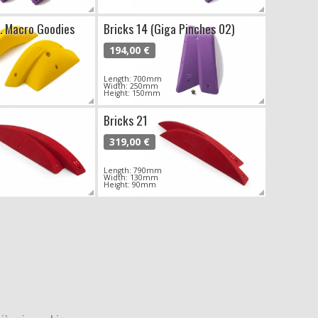
H. Macro Goodies
Bricks 14 (Giga Pinches 02)
194,00 €
Length: 700mm
Width: 250mm
Height: 150mm
Bricks 21
319,00 €
Length: 790mm
Width: 130mm
Height: 90mm