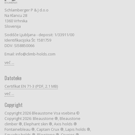
Schlamberger P & J d.o.o
Na Klancu 28
1360 Vrhnika
Slovenija
Sodišče Ljubljana - deposit: 1/33911/00
Identifikacijska Št: 1581759
DDV: SI58850066
Email: info@climb-holds.com
več ...
Datoteke
Certifikat EN 71-3 (PDF, 2.1 MB)
več ...
Copyright
Copyright 2026 Bleaustone Vsa vsebina ©
Copyright 2026: Bleaustone ®, Bleaustone
climber ®, Elephant skin ®, Axis holds ®
Fontainebleau ®, Captain Crux ®, Lapis holds ®,
Squadra holds ®, Playstone ®, Cruxies ®,