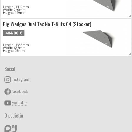
Length: 1410mm
Width: 740mm
Height: 129mm
Big Wedges Dual Tex No T-Nuts 04 (Stacker)
404,00 €
Length: 1358mm
Width: 686mm
Height: 95mm
Social
instagram
facebook
youtube
O podjetju