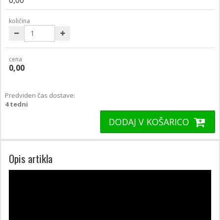
količina
cena
0,00
Predviden čas dostave:
4 tedni
DODAJ V KOŠARICO
Opis artikla