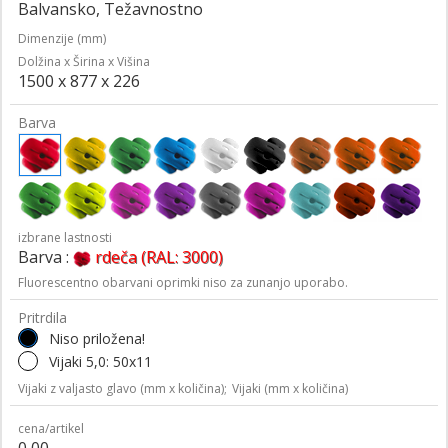
Balvansko, Težavnostno
Dimenzije (mm)
Dolžina x Širina x Višina
1500 x 877 x 226
Barva
izbrane lastnosti
Barva :
rdeča (RAL: 3000)
Fluorescentno obarvani oprimki niso za zunanjo uporabo.
Pritrdila
Niso priložena!
Vijaki 5,0: 50x11
Vijaki z valjasto glavo (mm x količina);
Vijaki (mm x količina)
cena/artikel
0,00