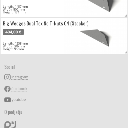
Length: 1457mm
Width: 802mm
Height: 171mm
Big Wedges Dual Tex No T-Nuts 04 (Stacker)
404,00 €
Length: 1358mm
Width: 686mm
Height: 95mm
Social
instagram
facebook
youtube
O podjetju