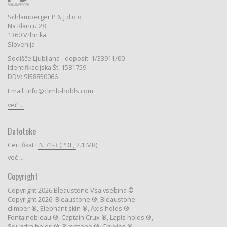
Schlamberger P & J d.o.o
Na Klancu 28
1360 Vrhnika
Slovenija
Sodišče Ljubljana - deposit: 1/33911/00
Identifikacijska Št: 1581759
DDV: SI58850066
Email: info@climb-holds.com
več ...
Datoteke
Certifikat EN 71-3 (PDF, 2.1 MB)
več ...
Copyright
Copyright 2026 Bleaustone Vsa vsebina ©
Copyright 2026: Bleaustone ®, Bleaustone
climber ®, Elephant skin ®, Axis holds ®
Fontainebleau ®, Captain Crux ®, Lapis holds ®,
Squadra holds ®, Playstone ®, Cruxies ®,