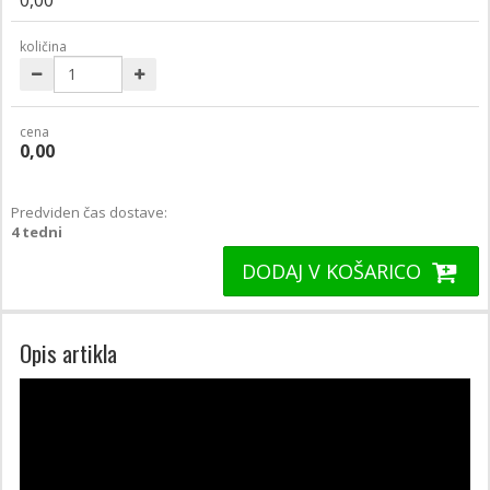
količina
cena
0,00
Predviden čas dostave:
4 tedni
DODAJ V KOŠARICO
Opis artikla