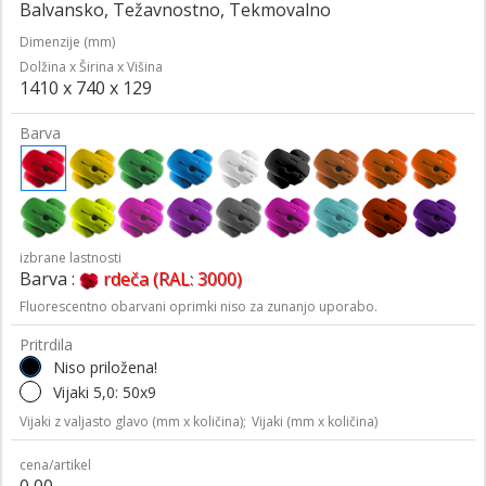
Balvansko, Težavnostno, Tekmovalno
Dimenzije (mm)
Dolžina x Širina x Višina
1410 x 740 x 129
Barva
izbrane lastnosti
Barva :
rdeča (RAL: 3000)
Fluorescentno obarvani oprimki niso za zunanjo uporabo.
Pritrdila
Niso priložena!
Vijaki 5,0: 50x9
Vijaki z valjasto glavo (mm x količina);
Vijaki (mm x količina)
cena/artikel
0,00