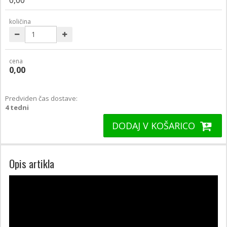
količina
cena
0,00
Predviden čas dostave:
4 tedni
DODAJ V KOŠARICO
Opis artikla