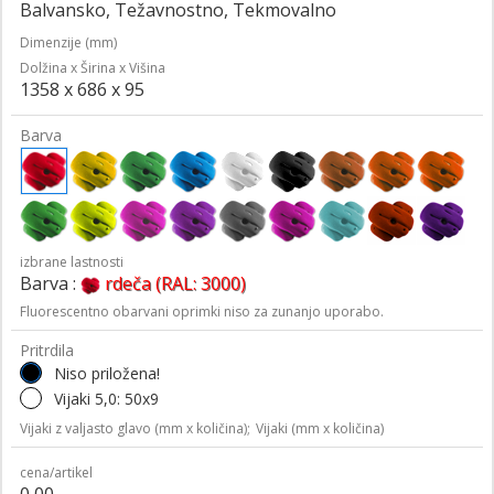
Balvansko, Težavnostno, Tekmovalno
Dimenzije (mm)
Dolžina x Širina x Višina
1358 x 686 x 95
Barva
izbrane lastnosti
Barva :
rdeča (RAL: 3000)
Fluorescentno obarvani oprimki niso za zunanjo uporabo.
Pritrdila
Niso priložena!
Vijaki 5,0: 50x9
Vijaki z valjasto glavo (mm x količina);
Vijaki (mm x količina)
cena/artikel
0,00