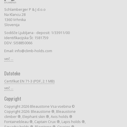
Schlamberger P & J d.o.o
Na Klancu 28
1360 Vrhnika
Slovenija
Sodišče Ljubljana - deposit: 1/33911/00
Identifikacijska Št: 1581759
DDV: SI58850066
Email: info@climb-holds.com
več ...
Datoteke
Certifikat EN 71-3 (PDF, 2.1 MB)
več ...
Copyright
Copyright 2026 Bleaustone Vsa vsebina ©
Copyright 2026: Bleaustone ®, Bleaustone
climber ®, Elephant skin ®, Axis holds ®
Fontainebleau ®, Captain Crux ®, Lapis holds ®,
Squadra holds ®, Playstone ®, Cruxies ®,