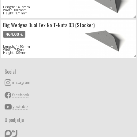
Length: 1457mm
Width: 802mm
Height: 171mm
Big Wedges Dual Tex No T-Nuts 03 (Stacker)
464,00 €
Length: 1410mm
Width: 740mm
Height: 129mm
Social
instagram
facebook
youtube
O podjetju