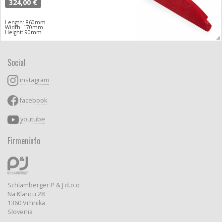
324,00 €
Length: 860mm
Width: 170mm
Height: 90mm
Social
instagram
facebook
youtube
Firmeninfo
Schlamberger P & J d.o.o
Na Klancu 28
1360 Vrhnika
Slovenia