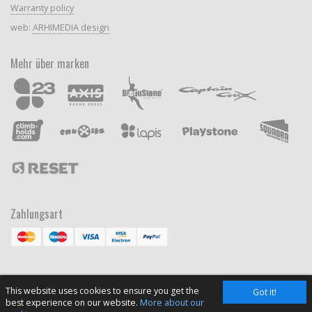
Warranty policy
web:
ARHIMEDIA design
Mehr über marken
Zahlungsart
This website uses cookies to ensure you get the
Got it!
best experience on our website.
More about our