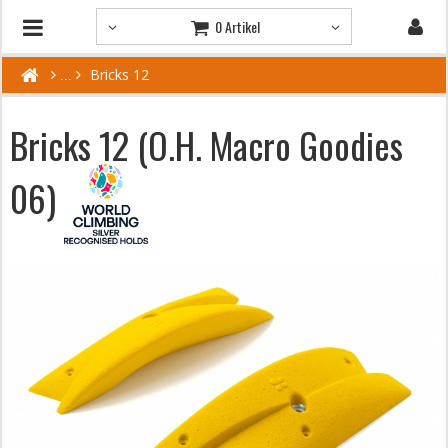
0 Artikel
Bricks 12
Bricks 12 (O.H. Macro Goodies
06)