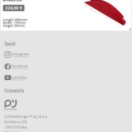
324,00 €
Length: 860mm
Width: 170mm
Height: 90mm
Social
instagram
facebook
youtube
Firmeninfo
Schlamberger P & J d.o.o
Na Klancu 28
1360 Vrhnika