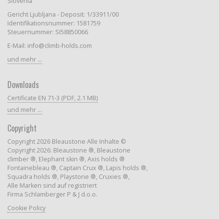
Slovenia
Gericht Ljubljana - Deposit: 1/33911/00
Identifikationsnummer: 1581759
Steuernummer: SI58850066
E-Mail: info@climb-holds.com
und mehr ...
Downloads
Certificate EN 71-3 (PDF, 2.1 MB)
und mehr ...
Copyright
Copyright 2026 Bleaustone Alle Inhalte ©
Copyright 2026: Bleaustone ®, Bleaustone
climber ®, Elephant skin ®, Axis holds ®
Fontainebleau ®, Captain Crux ®, Lapis holds ®,
Squadra holds ®, Playstone ®, Cruxies ®,
Alle Marken sind auf registriert
Firma Schlamberger P & J d.o.o.
Cookie Policy