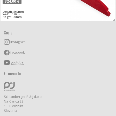
324,00 €
Length: 860mm
Width: 170mm
Height: 90mm
Social
instagram
facebook
youtube
Firmeninfo
Schlamberger P & J d.o.o
Na Klancu 28
1360 Vrhnika
Slovenia