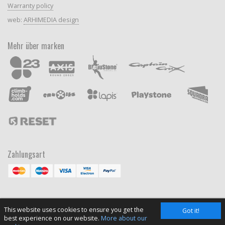
Warranty policy
web:
ARHIMEDIA design
Mehr über marken
Zahlungsart
This website uses cookies to ensure you get the
Got it!
best experience on our website.
More about our