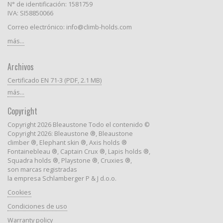
N° de identificación: 1581759
IVA: SI58850066
Correo electrónico: info@climb-holds.com
más...
Archivos
Certificado EN 71-3 (PDF, 2.1 MB)
más...
Copyright
Copyright 2026 Bleaustone Todo el contenido ©
Copyright 2026: Bleaustone ®, Bleaustone
climber ®, Elephant skin ®, Axis holds ®
Fontainebleau ®, Captain Crux ®, Lapis holds ®,
Squadra holds ®, Playstone ®, Cruxies ®,
son marcas registradas
la empresa Schlamberger P & J d.o.o.
Cookies
Condiciones de uso
Warranty policy