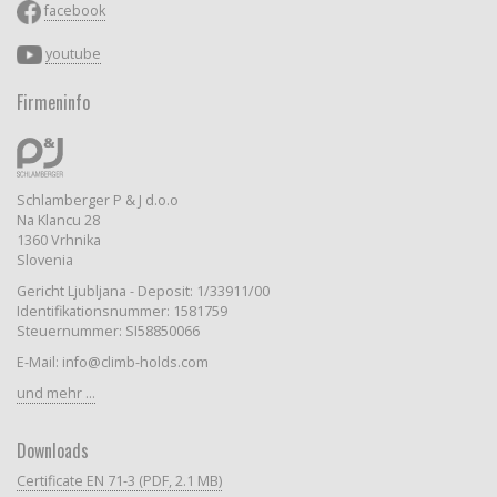
facebook
youtube
Firmeninfo
Schlamberger P & J d.o.o
Na Klancu 28
1360 Vrhnika
Slovenia
Gericht Ljubljana - Deposit: 1/33911/00
Identifikationsnummer: 1581759
Steuernummer: SI58850066
E-Mail: info@climb-holds.com
und mehr ...
Downloads
Certificate EN 71-3 (PDF, 2.1 MB)