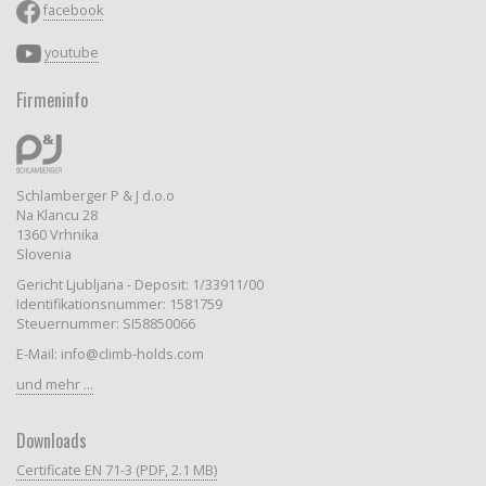
facebook
youtube
Firmeninfo
Schlamberger P & J d.o.o
Na Klancu 28
1360 Vrhnika
Slovenia
Gericht Ljubljana - Deposit: 1/33911/00
Identifikationsnummer: 1581759
Steuernummer: SI58850066
E-Mail: info@climb-holds.com
und mehr ...
Downloads
Certificate EN 71-3 (PDF, 2.1 MB)