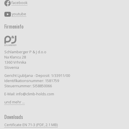
facebook
youtube
Firmeninfo
Schlamberger P & J d.o.o
Na Klancu 28
1360 Vrhnika
Slovenia
Gericht Ljubljana - Deposit: 1/33911/00
Identifikationsnummer: 1581759
Steuernummer: SI58850066
E-Mail: info@climb-holds.com
und mehr ...
Downloads
Certificate EN 71-3 (PDF, 2.1 MB)