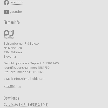
facebook
youtube
Firmeninfo
Schlamberger P & J d.o.o
Na Klancu 28
1360 Vrhnika
Slovenia
Gericht Ljubljana - Deposit: 1/33911/00
Identifikationsnummer: 1581759
Steuernummer: SI58850066
E-Mail: info@climb-holds.com
und mehr ...
Downloads
Certificate EN 71-3 (PDF, 2.1 MB)