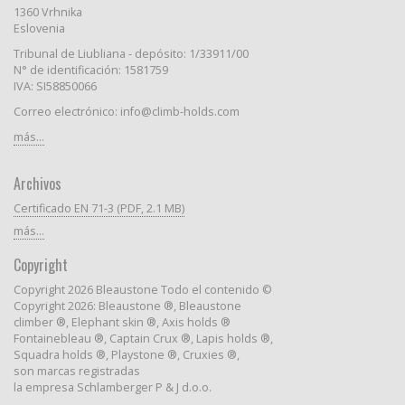
1360 Vrhnika
Eslovenia
Tribunal de Liubliana - depósito: 1/33911/00
N° de identificación: 1581759
IVA: SI58850066
Correo electrónico: info@climb-holds.com
más...
Archivos
Certificado EN 71-3 (PDF, 2.1 MB)
más...
Copyright
Copyright 2026 Bleaustone Todo el contenido ©
Copyright 2026: Bleaustone ®, Bleaustone
climber ®, Elephant skin ®, Axis holds ®
Fontainebleau ®, Captain Crux ®, Lapis holds ®,
Squadra holds ®, Playstone ®, Cruxies ®,
son marcas registradas
la empresa Schlamberger P & J d.o.o.