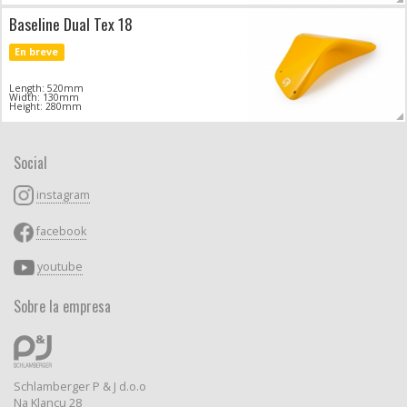
Baseline Dual Tex 18
En breve
Length: 520mm
Width: 130mm
Height: 280mm
Social
instagram
facebook
youtube
Sobre la empresa
Schlamberger P & J d.o.o
Na Klancu 28