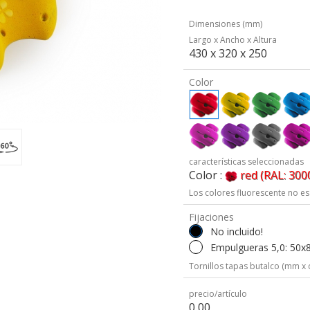
Dimensiones (mm)
Largo x Ancho x Altura
430 x 320 x 250
Color
características seleccionadas
Color :
red (RAL: 300
Los colores fluorescente no es
Fijaciones
No incluido!
Empulgueras 5,0: 50x
Tornillos tapas butalco (mm x 
precio/artículo
0,00