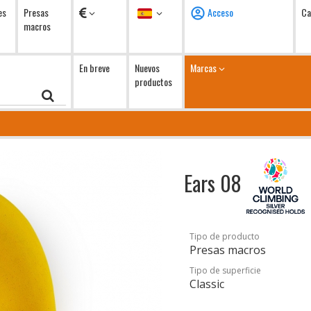
Monedas
Idioma
es
Presas
Acceso
Ca
macros
En breve
Nuevos
Marcas
productos
Ears 08
Tipo de producto
Presas macros
Tipo de superficie
Classic