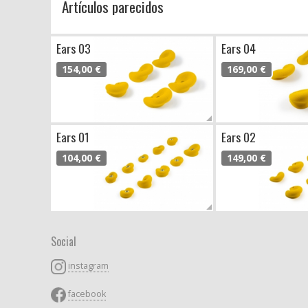
Artículos parecidos
Ears 03
Ears 04
154,00 €
169,00 €
Ears 01
Ears 02
104,00 €
149,00 €
Social
instagram
facebook