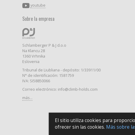
youtube
Sobre la empresa
Schlamberger P & J d.o.o
Na Klancu 28
1360 Vrhnika
Eslovenia
Tribunal de Liubliana - depósito: 1/33911/00
N° de identificación: 1581759
IVA: SI58850066
Correo electrónico: info@climb-holds.com
más...
El sitio utiliza cookies para proporc
ofrecer sin las cookies.
Más sobre la