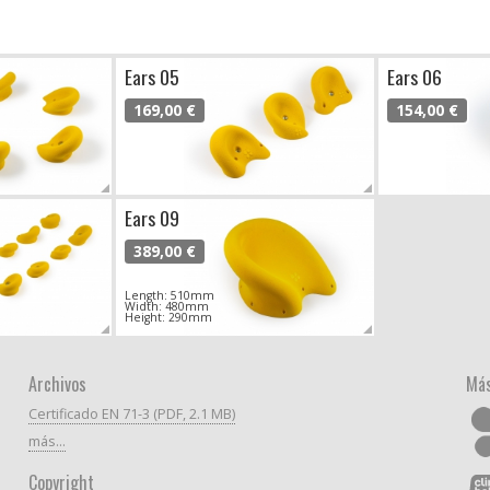
Ears 05
Ears 06
169,00 €
154,00 €
Ears 09
389,00 €
Length: 510mm
Width: 480mm
Height: 290mm
Archivos
Más
Certificado EN 71-3 (PDF, 2.1 MB)
más...
Copyright