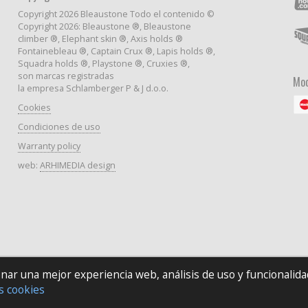
Copyright 2026 Bleaustone Todo el contenido ©
Copyright 2026: Bleaustone ®, Bleaustone
climber ®, Elephant skin ®, Axis holds ®
Fontainebleau ®, Captain Crux ®, Lapis holds ®,
Squadra holds ®, Playstone ®, Cruxies ®,
son marcas registradas
Mod
la empresa Schlamberger P & J d.o.o.
Cookies
Condiciones de uso
Warranty policy
web:
ARHIMEDIA design
ionar una mejor experiencia web, análisis de uso y funcionalid
s cookies