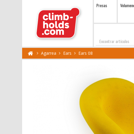
Presas
Volumen
Encontrar
Agarrea
Ears
Ears 08