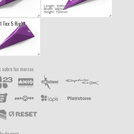
Length: 1090mm
Width: 460mm
Height: 150mm
l Tex 5 Right
 sobre las marcas
o de pago