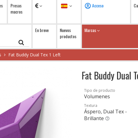
Monedas
Idioma
es
Presas
Acceso
Ca
macros
En breve
Nuevos
Marcas
productos
s
Fat Buddy Dual Tex 1 Left
Fat Buddy Dual T
Tipo de producto
Volumenes
Textura
Áspero, Dual Tex -
Brillante