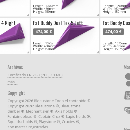
Length: 1070mm
Length: 1090mm
Width: 460mm
Width: 460mm
Height: 150mm
Height: 150mm
 4 Right
Fat Buddy Dual Tex 5 Left
Fat Buddy Dua
474,00 €
474,00 €
Length: 1075mm
Length: 1075mm
Width: 460mm
Width: 460mm
Height: 150mm
Height: 150mm
Archivos
Más
Certificado EN 71-3 (PDF, 2.1 MB)
más...
Copyright
Copyright 2026 Bleaustone Todo el contenido ©
Copyright 2026: Bleaustone ®, Bleaustone
climber ®, Elephant skin ®, Axis holds ®
Fontainebleau ®, Captain Crux ®, Lapis holds ®,
Squadra holds ®, Playstone ®, Cruxies ®,
son marcas registradas
Mod