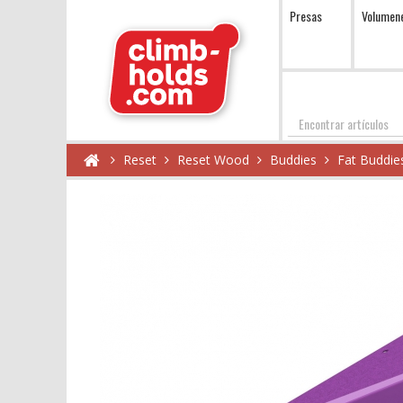
Presas
Volumen
Encontrar
Reset
Reset Wood
Buddies
Fat Buddie