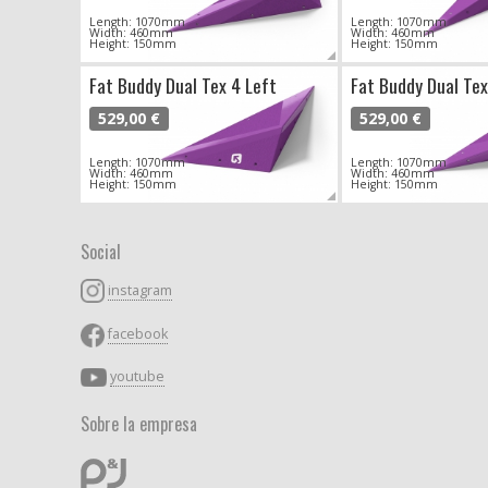
Length: 1070mm
Length: 1070mm
Width: 460mm
Width: 460mm
Height: 150mm
Height: 150mm
Fat Buddy Dual Tex 4 Left
Fat Buddy Dual Tex
529,00 €
529,00 €
Length: 1070mm
Length: 1070mm
Width: 460mm
Width: 460mm
Height: 150mm
Height: 150mm
Social
instagram
facebook
youtube
Sobre la empresa