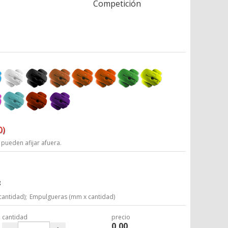
Competición
0)
 pueden afijar afuera.
8
cantidad);
Empulgueras (mm x cantidad)
cantidad
precio
0,00