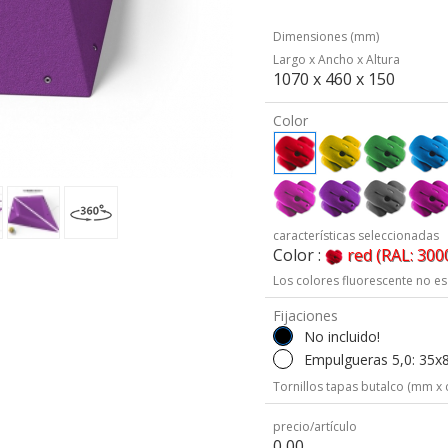
Dimensiones (mm)
Largo x Ancho x Altura
1070 x 460 x 150
Color
características seleccionadas
Color :
red (RAL: 300
Los colores fluorescente no es
Fijaciones
No incluido!
Empulgueras 5,0: 35x
Tornillos tapas butalco (mm x 
precio/artículo
0,00