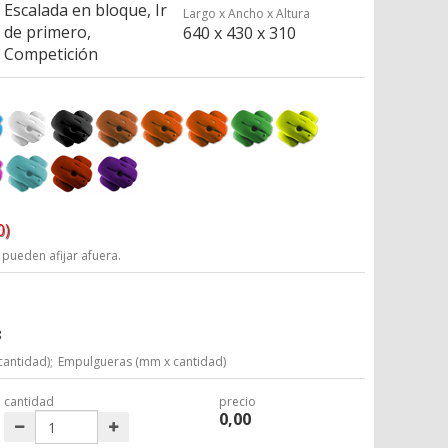
Escalada en bloque, Ir
Largo x Ancho x Altura
de primero,
640 x 430 x 310
Competición
0)
 pueden afijar afuera.
8
cantidad);
Empulgueras (mm x cantidad)
cantidad
precio
0,00