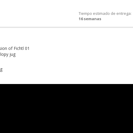
Tiempo estimado de entrega:
16 semanas
ion of Fichtl 01
slopy jug
ng