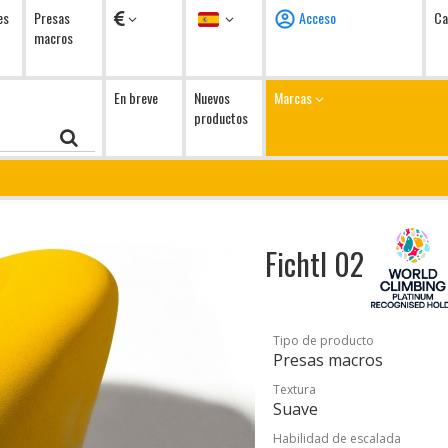
Monedas
Idioma
es
Presas
Acceso
Ca
macros
En breve
Nuevos
Marcas
productos
Fichtl 02
Tipo de producto
Presas macros
Textura
Suave
Habilidad de escalada