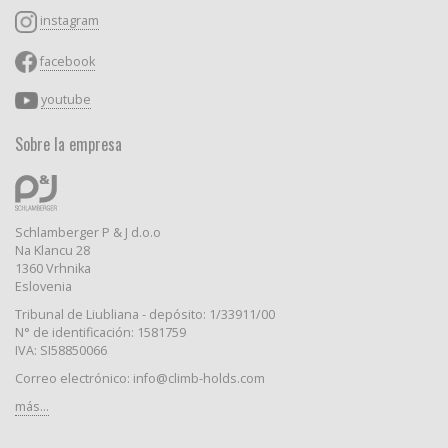
instagram
facebook
youtube
Sobre la empresa
Schlamberger P & J d.o.o
Na Klancu 28
1360 Vrhnika
Eslovenia
Tribunal de Liubliana - depósito: 1/33911/00
N° de identificación: 1581759
IVA: SI58850066
Correo electrónico: info@climb-holds.com
más...