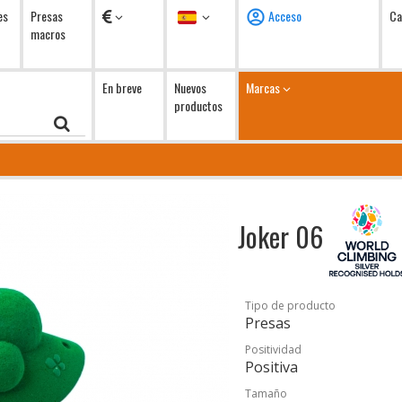
Monedas
Idioma
es
Presas
Acceso
Ca
macros
En breve
Nuevos
Marcas
productos
Joker 06
Tipo de producto
Presas
Positividad
Positiva
Tamaño