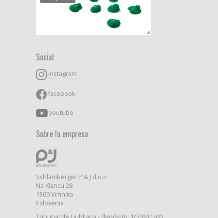
Social
instagram
facebook
youtube
Sobre la empresa
Schlamberger P & J d.o.o
Na Klancu 28
1360 Vrhnika
Eslovenia
Tribunal de Liubliana - depósito: 1/33911/00