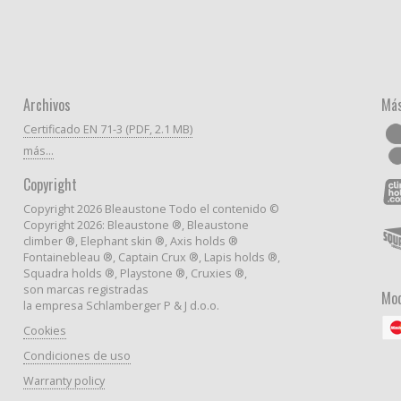
Archivos
Más
Certificado EN 71-3 (PDF, 2.1 MB)
más...
Copyright
Copyright 2026 Bleaustone Todo el contenido ©
Copyright 2026: Bleaustone ®, Bleaustone
climber ®, Elephant skin ®, Axis holds ®
Fontainebleau ®, Captain Crux ®, Lapis holds ®,
Squadra holds ®, Playstone ®, Cruxies ®,
son marcas registradas
Mod
la empresa Schlamberger P & J d.o.o.
Cookies
Condiciones de uso
Warranty policy