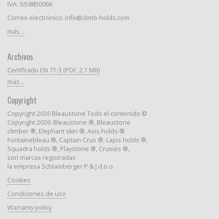
IVA: SI58850066
Correo electrónico: info@climb-holds.com
más...
Archivos
Certificado EN 71-3 (PDF, 2.1 MB)
más...
Copyright
Copyright 2026 Bleaustone Todo el contenido ©
Copyright 2026: Bleaustone ®, Bleaustone
climber ®, Elephant skin ®, Axis holds ®
Fontainebleau ®, Captain Crux ®, Lapis holds ®,
Squadra holds ®, Playstone ®, Cruxies ®,
son marcas registradas
la empresa Schlamberger P & J d.o.o.
Cookies
Condiciones de uso
Warranty policy