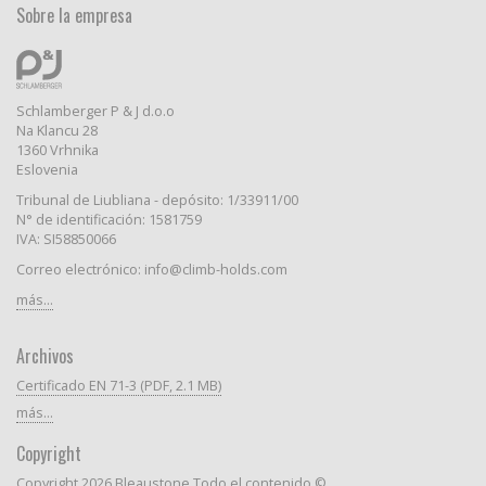
Sobre la empresa
Schlamberger P & J d.o.o
Na Klancu 28
1360 Vrhnika
Eslovenia
Tribunal de Liubliana - depósito: 1/33911/00
N° de identificación: 1581759
IVA: SI58850066
Correo electrónico: info@climb-holds.com
más...
Archivos
Certificado EN 71-3 (PDF, 2.1 MB)
más...
Copyright
Copyright 2026 Bleaustone Todo el contenido ©