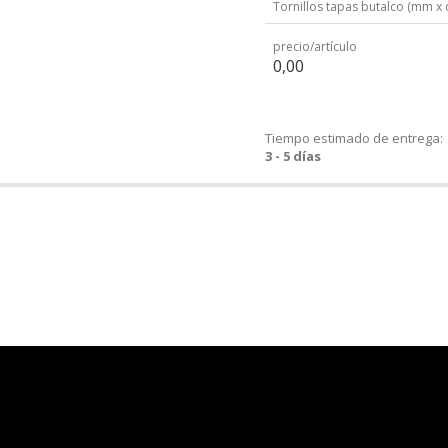
Tornillos tapas butalco (mm x 
precio/artículo
0,00
Tiempo estimado de entrega:
3 - 5 días