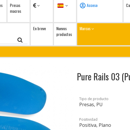
Monedas
Idioma
es
Presas
Acceso
Ca
macros
En breve
Nuevos
Marcas
productos
Pure Rails 03 (P
Tipo de producto
Presas, PU
Positividad
Positiva, Plano