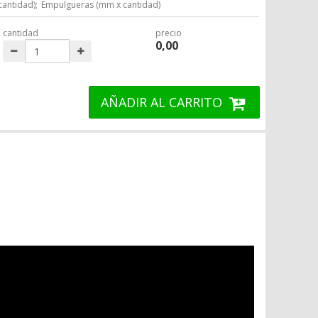
cantidad);
Empulgueras (mm x cantidad)
cantidad
precio
0,00
AÑADIR AL CARRITO