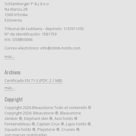
Schlamberger P & J d.o.o
Na Klancu 28
1360 Vrhnika
Eslovenia
Tribunal de Liubliana - depósito: 1/33911/00
N° de identificación: 1581759
IVA: SI58850066
Correo electrónico: info@climb-holds.com
más...
Archivos
Certificado EN 71-3 (PDF, 2.1 MB)
más...
Copyright
Copyright 2026 Bleaustone Todo el contenido ©
Copyright 2026: Bleaustone ®, Bleaustone
climber ®, Elephant skin ®, Axis holds ®
Fontainebleau ®, Captain Crux ®, Lapis holds ®,
Squadra holds ®, Playstone ®, Cruxies ®,
son marcas registradas