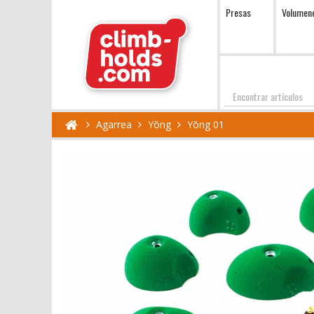
Presas
Volumen
Encontrar
Agarrea
Yōng
Yōng 01