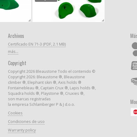
Archivos
Más
Certificado EN 71-3 (PDF, 2.1 MB)
más...
Copyright
Copyright 2026 Bleaustone Todo el contenido ©
Copyright 2026: Bleaustone ®, Bleaustone
climber ®, Elephant skin ®, Axis holds ®
Fontainebleau ®, Captain Crux ®, Lapis holds ®,
Squadra holds ®, Playstone ®, Cruxies ®,
son marcas registradas
Mod
la empresa Schlamberger P & J d.o.o.
Cookies
Condiciones de uso
Warranty policy