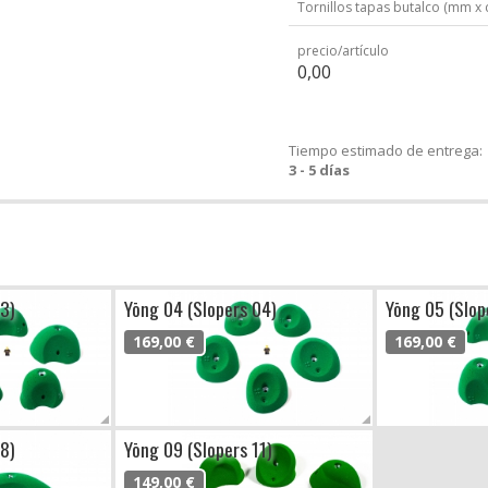
Tornillos tapas butalco (mm x 
precio/artículo
0,00
Tiempo estimado de entrega:
3 - 5 días
3)
Yōng 04 (Slopers 04)
Yōng 05 (Slop
169,00 €
169,00 €
8)
Yōng 09 (Slopers 11)
149,00 €