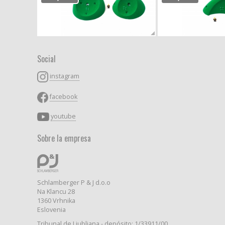
Social
instagram
facebook
youtube
Sobre la empresa
Schlamberger P & J d.o.o
Na Klancu 28
1360 Vrhnika
Eslovenia
Tribunal de Liubliana - depósito: 1/33911/00