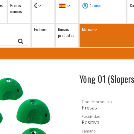
Monedas
Idioma
es
Presas
Acceso
Ca
macros
En breve
Nuevos
Marcas
productos
Yōng 01 (Sloper
Tipo de producto
Presas
Positividad
Positiva
Tamaño