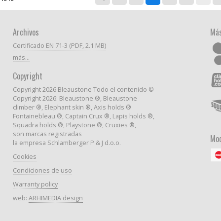
Archivos
Más
Certificado EN 71-3 (PDF, 2.1 MB)
más...
Copyright
Copyright 2026 Bleaustone Todo el contenido ©
Copyright 2026: Bleaustone ®, Bleaustone
climber ®, Elephant skin ®, Axis holds ®
Fontainebleau ®, Captain Crux ®, Lapis holds ®,
Squadra holds ®, Playstone ®, Cruxies ®,
son marcas registradas
Mod
la empresa Schlamberger P & J d.o.o.
Cookies
Condiciones de uso
Warranty policy
web:
ARHIMEDIA design