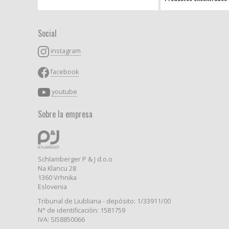
Social
instagram
facebook
youtube
Sobre la empresa
Schlamberger P & J d.o.o
Na Klancu 28
1360 Vrhnika
Eslovenia
Tribunal de Liubliana - depósito: 1/33911/00
N° de identificación: 1581759
IVA: SI58850066