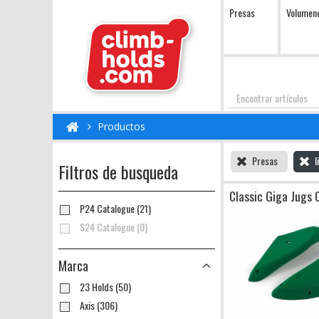
Presas
Volumen
Encontrar
Productos
Presas
l
Filtros de busqueda
Classic Giga Jugs 
P24 Catalogue (21)
S24 Catalogue (0)
Marca
23 Holds (50)
Axis (306)