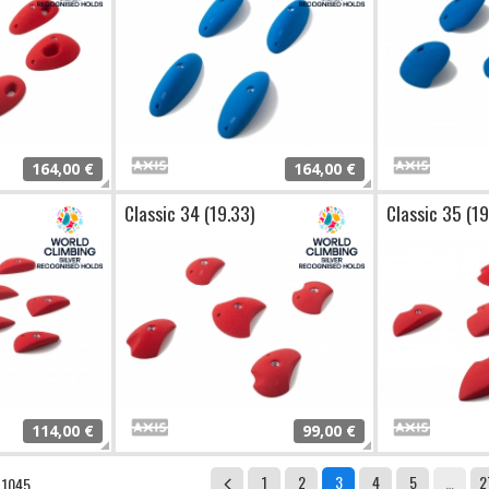
164,00 €
164,00 €
Classic 34 (19.33)
Classic 35 (19
114,00 €
99,00 €
1
2
3
4
5
…
2
 1045