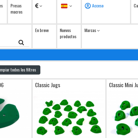
Monedas
Idioma
es
Presas
Acceso
Ca
macros
En breve
Nuevos
Marcas
productos
impiar todos los filtros
06
Classic Jugs
Classic Mini J