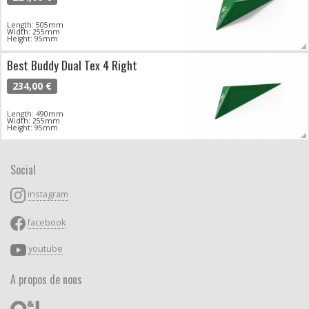
Length: 505mm
Width: 255mm
Height: 95mm
Best Buddy Dual Tex 4 Right
234,00 €
Length: 490mm
Width: 255mm
Height: 95mm
Social
instagram
facebook
youtube
A propos de nous