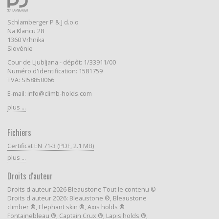
Schlamberger P & J d.o.o
Na Klancu 28
1360 Vrhnika
Slovénie
Cour de Ljubljana - dépôt: 1/33911/00
Numéro d'identification: 1581759
TVA: SI58850066
E-mail: info@climb-holds.com
plus ...
Fichiers
Certificat EN 71-3 (PDF, 2.1 MB)
plus ...
Droits d'auteur
Droits d'auteur 2026 Bleaustone Tout le contenu ©
Droits d'auteur 2026: Bleaustone ®, Bleaustone
climber ®, Elephant skin ®, Axis holds ®
Fontainebleau ®, Captain Crux ®, Lapis holds ®,