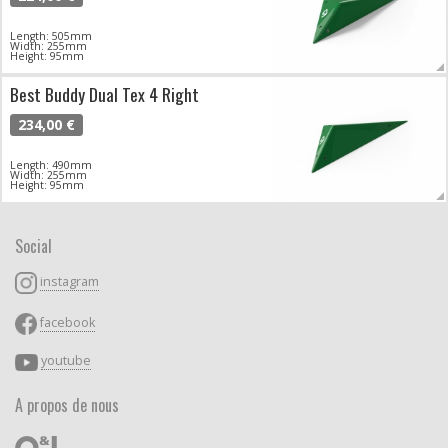
Length: 505mm
Width: 255mm
Height: 95mm
Best Buddy Dual Tex 4 Right
234,00 €
Length: 490mm
Width: 255mm
Height: 95mm
Social
instagram
facebook
youtube
A propos de nous