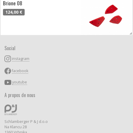
Brione 08
124,00 €
Social
instagram
facebook
youtube
A propos de nous
Schlamberger P & J d.o.o
Na Klancu 28
1360 Vrhnika