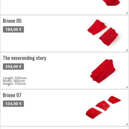
Brione 05
184,00 €
The neverending story
304,00 €
Length: 550mm
Width: 300mm
Height: 170mm
Brione 07
134,00 €