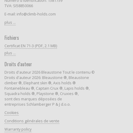
Numéro d'identification: 1581759
TVA: SI58850066
E-mail: info@climb-holds.com
plus ...
Fichiers
Certificat EN 71-3 (PDF, 2.1 MB)
plus ...
Droits d'auteur
Droits d'auteur 2026 Bleaustone Tout le contenu ©
Droits d'auteur 2026: Bleaustone ®, Bleaustone
climber ®, Elephant skin ®, Axis holds ®
Fontainebleau ®, Captain Crux ®, Lapis holds ®,
Squadra holds ®, Playstone ®, Cruxies ®,
sont des marques déposées de
entreprises Schlamberger P & J d.o.o.
Cookies
Conditions générales de vente
Warranty policy