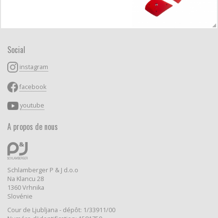
Social
instagram
facebook
youtube
A propos de nous
Schlamberger P & J d.o.o
Na Klancu 28
1360 Vrhnika
Slovénie
Cour de Ljubljana - dépôt: 1/33911/00