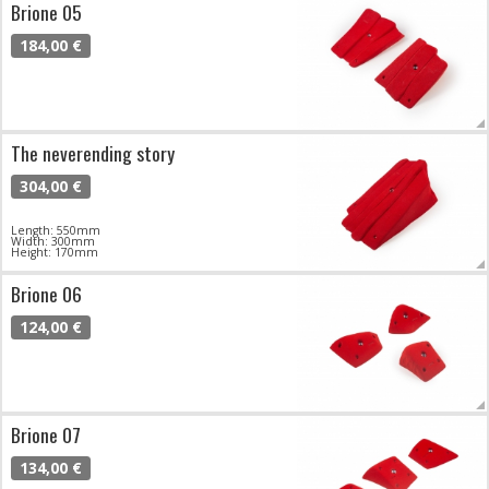
Brione 05
184,00 €
The neverending story
304,00 €
Length: 550mm
Width: 300mm
Height: 170mm
Brione 06
124,00 €
Brione 07
134,00 €