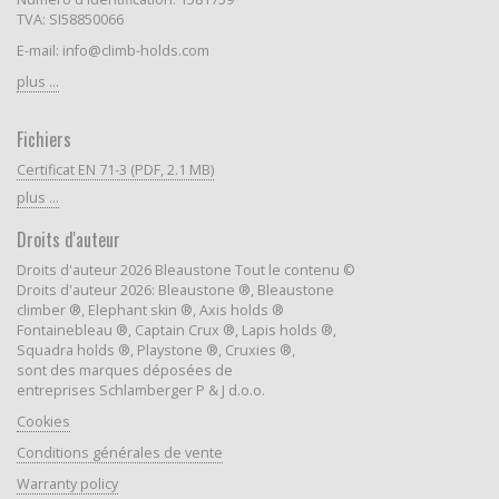
TVA: SI58850066
E-mail: info@climb-holds.com
plus ...
Fichiers
Certificat EN 71-3 (PDF, 2.1 MB)
plus ...
Droits d'auteur
Droits d'auteur 2026 Bleaustone Tout le contenu ©
Droits d'auteur 2026: Bleaustone ®, Bleaustone
climber ®, Elephant skin ®, Axis holds ®
Fontainebleau ®, Captain Crux ®, Lapis holds ®,
Squadra holds ®, Playstone ®, Cruxies ®,
sont des marques déposées de
entreprises Schlamberger P & J d.o.o.
Cookies
Conditions générales de vente
Warranty policy