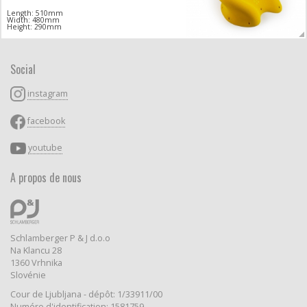
Length: 510mm
Width: 480mm
Height: 290mm
Social
instagram
facebook
youtube
A propos de nous
Schlamberger P & J d.o.o
Na Klancu 28
1360 Vrhnika
Slovénie
Cour de Ljubljana - dépôt: 1/33911/00
Numéro d'identification: 1581759