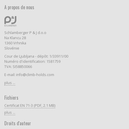
A propos de nous
Schlamberger P & J d.o.o
Na Klancu 28
1360 Vrhnika
Slovénie
Cour de Ljubljana - dépôt: 1/33911/00
Numéro d'identification: 1581759
TVA: SI58850066
E-mail: info@climb-holds.com
plus ...
Fichiers
Certificat EN 71-3 (PDF, 2.1 MB)
plus ...
Droits d'auteur