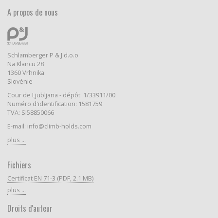
A propos de nous
Schlamberger P & J d.o.o
Na Klancu 28
1360 Vrhnika
Slovénie
Cour de Ljubljana - dépôt: 1/33911/00
Numéro d'identification: 1581759
TVA: SI58850066
E-mail: info@climb-holds.com
plus ...
Fichiers
Certificat EN 71-3 (PDF, 2.1 MB)
plus ...
Droits d'auteur