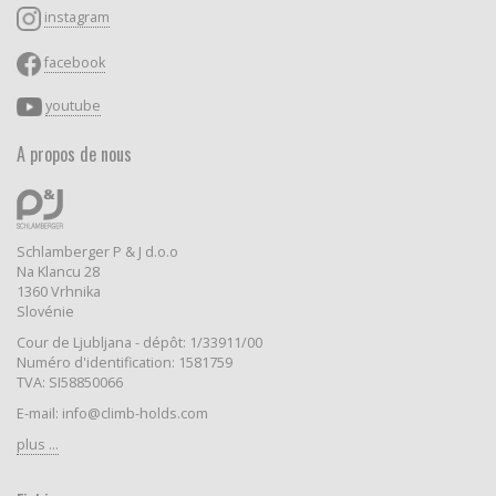
instagram
facebook
youtube
A propos de nous
Schlamberger P & J d.o.o
Na Klancu 28
1360 Vrhnika
Slovénie
Cour de Ljubljana - dépôt: 1/33911/00
Numéro d'identification: 1581759
TVA: SI58850066
E-mail: info@climb-holds.com
plus ...