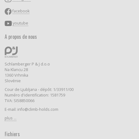
facebook
youtube
A propos de nous
Schlamberger P & J d.o.o
Na Klancu 28
1360 Vrhnika
Slovénie
Cour de Ljubljana - dépôt: 1/33911/00
Numéro d'identification: 1581759
TVA: SI58850066
E-mail: info@climb-holds.com
plus ...
Fichiers