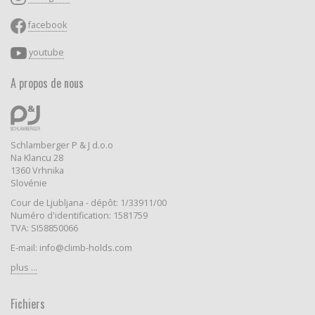
facebook
youtube
A propos de nous
Schlamberger P & J d.o.o
Na Klancu 28
1360 Vrhnika
Slovénie
Cour de Ljubljana - dépôt: 1/33911/00
Numéro d'identification: 1581759
TVA: SI58850066
E-mail: info@climb-holds.com
plus ...
Fichiers