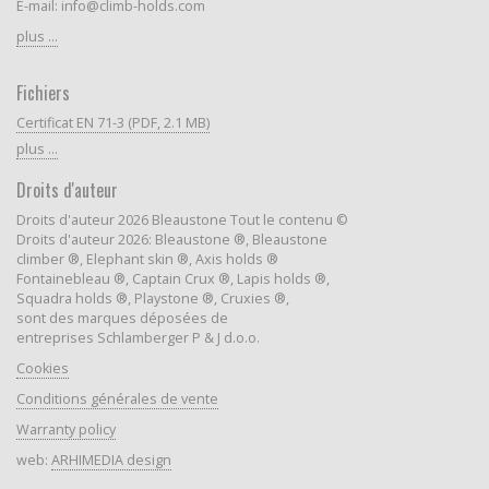
E-mail: info@climb-holds.com
plus ...
Fichiers
Certificat EN 71-3 (PDF, 2.1 MB)
plus ...
Droits d'auteur
Droits d'auteur 2026 Bleaustone Tout le contenu ©
Droits d'auteur 2026: Bleaustone ®, Bleaustone
climber ®, Elephant skin ®, Axis holds ®
Fontainebleau ®, Captain Crux ®, Lapis holds ®,
Squadra holds ®, Playstone ®, Cruxies ®,
sont des marques déposées de
entreprises Schlamberger P & J d.o.o.
Cookies
Conditions générales de vente
Warranty policy
web:
ARHIMEDIA design