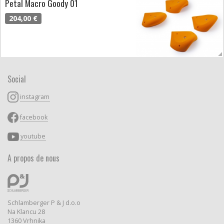
Petal Macro Goody 01
204,00 €
Social
instagram
facebook
youtube
A propos de nous
Schlamberger P & J d.o.o
Na Klancu 28
1360 Vrhnika