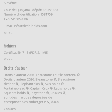
Slovénie
Cour de Ljubljana - dépôt: 1/33911/00
Numéro d'identification: 1581759
TVA: SI58850066
E-mail: info@climb-holds.com
plus ...
Fichiers
Certificat EN 71-3 (PDF, 2.1 MB)
plus ...
Droits d'auteur
Droits d'auteur 2026 Bleaustone Tout le contenu ©
Droits d'auteur 2026: Bleaustone ®, Bleaustone
climber ®, Elephant skin ®, Axis holds ®
Fontainebleau ®, Captain Crux ®, Lapis holds ®,
Squadra holds ®, Playstone ®, Cruxies ®,
sont des marques déposées de
entreprises Schlamberger P & J d.o.o.
Cookies