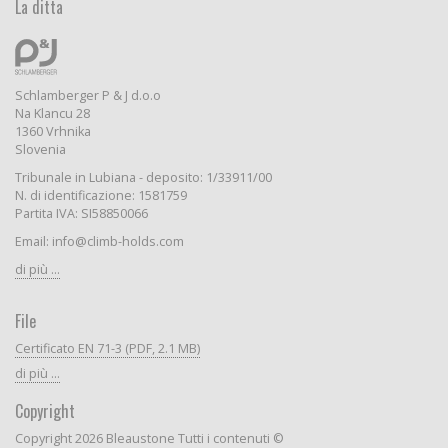
La ditta
Schlamberger P & J d.o.o
Na Klancu 28
1360 Vrhnika
Slovenia
Tribunale in Lubiana - deposito: 1/33911/00
N. di identificazione: 1581759
Partita IVA: SI58850066
Email: info@climb-holds.com
di più ...
File
Certificato EN 71-3 (PDF, 2.1 MB)
di più ...
Copyright
Copyright 2026 Bleaustone Tutti i contenuti ©