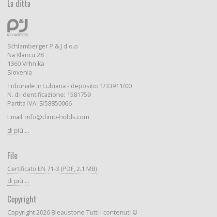
La ditta
Schlamberger P & J d.o.o
Na Klancu 28
1360 Vrhnika
Slovenia
Tribunale in Lubiana - deposito: 1/33911/00
N. di identificazione: 1581759
Partita IVA: SI58850066
Email: info@climb-holds.com
di più ...
File
Certificato EN 71-3 (PDF, 2.1 MB)
di più ...
Copyright
Copyright 2026 Bleaustone Tutti i contenuti ©