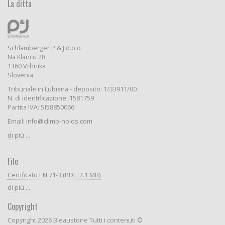
La ditta
Schlamberger P & J d.o.o
Na Klancu 28
1360 Vrhnika
Slovenia
Tribunale in Lubiana - deposito: 1/33911/00
N. di identificazione: 1581759
Partita IVA: SI58850066
Email: info@climb-holds.com
di più ...
File
Certificato EN 71-3 (PDF, 2.1 MB)
di più ...
Copyright
Copyright 2026 Bleaustone Tutti i contenuti ©