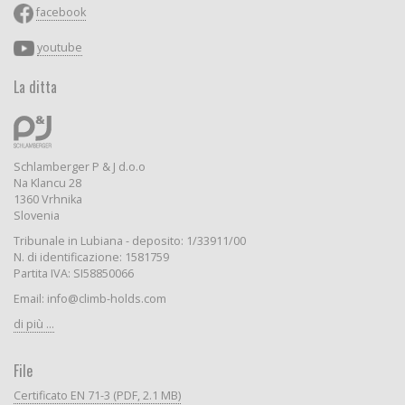
facebook
youtube
La ditta
Schlamberger P & J d.o.o
Na Klancu 28
1360 Vrhnika
Slovenia
Tribunale in Lubiana - deposito: 1/33911/00
N. di identificazione: 1581759
Partita IVA: SI58850066
Email: info@climb-holds.com
di più ...
File
Certificato EN 71-3 (PDF, 2.1 MB)