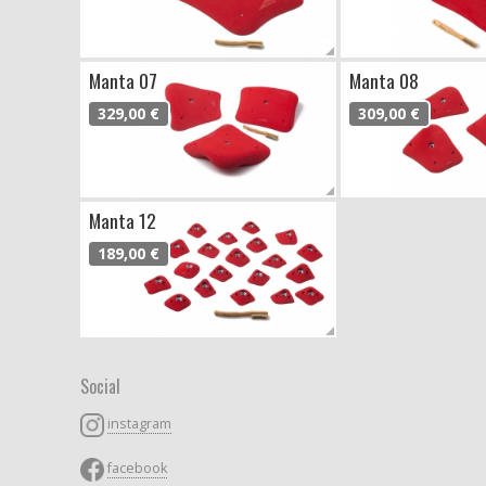
Manta 07
Manta 08
329,00 €
309,00 €
Manta 12
189,00 €
Social
instagram
facebook