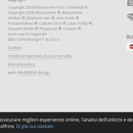
Copyright 2026 Bleaustone Tutti i contenuti ©
Copyright 2026: Bleaustone ®, Bleaustone
climber ®, Elephant skin ®, Axis holds ®
Fontainebleau ®, Captain Crux ®, Lapis holds ®,
Squadra holds ®, Playstone ®, Cruxies ®,
sono marchi registrati
Met
ditta Schlamberger P & J d.o.o.
Cookies
Condizioni generali di uso e vendita
Warranty policy
web:
ARHIMEDIA design
 assicurare migliori esperienze online, l’analisi dell’utilizzo e de
offrire.
Di più sui cookies