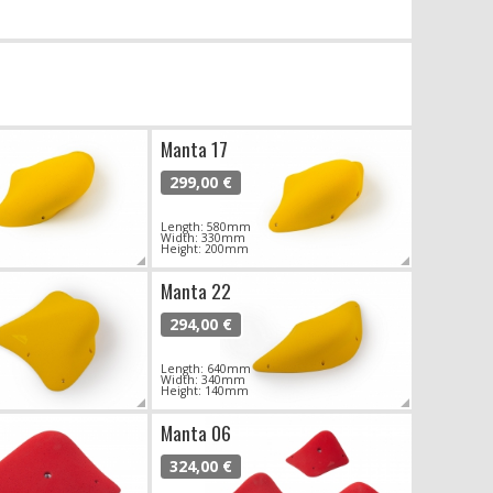
Manta 17
299,00 €
Length: 580mm
Width: 330mm
Height: 200mm
Manta 22
294,00 €
Length: 640mm
Width: 340mm
Height: 140mm
Manta 06
324,00 €