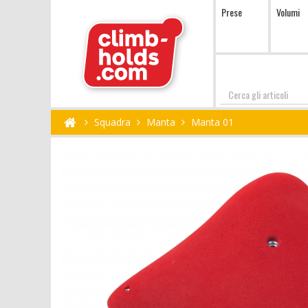
Prese
Volumi
Cerca
Squadra
Manta
Manta 01