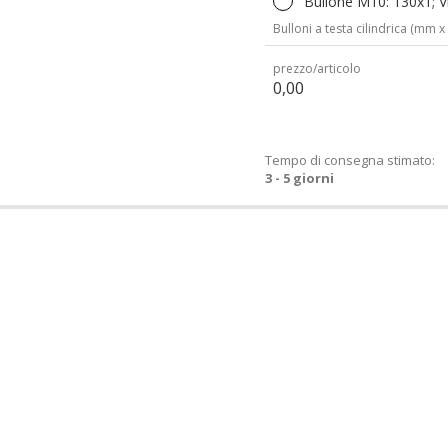
Bullone M10: 130x1; Vi
Bulloni a testa cilindrica (mm x
prezzo/articolo
0,00
Tempo di consegna stimato:
3 - 5 giorni