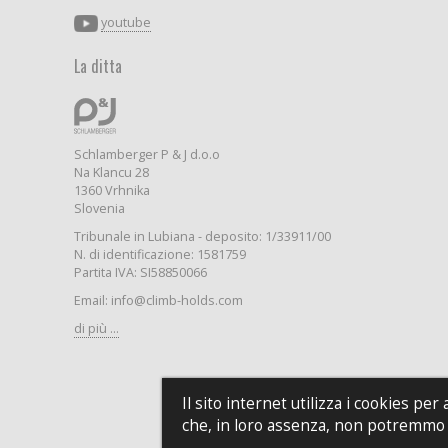
youtube
La ditta
Schlamberger P & J d.o.o
Na Klancu 28
1360 Vrhnika
Slovenia
Tribunale in Lubiana - deposito: 1/33911/00
N. di identificazione: 1581759
Partita IVA: SI58850066
Email: info@climb-holds.com
di più ...
Il sito internet utilizza i cookies per
che, in loro assenza, non potremmo 