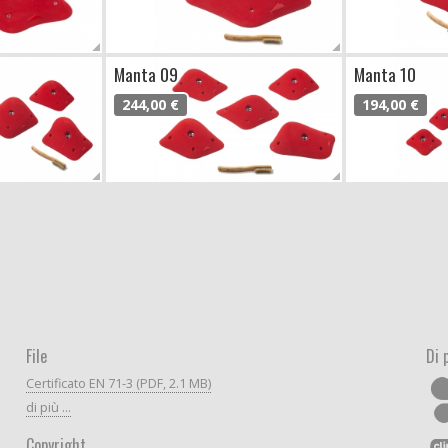
Manta 09
Manta 10
244,00 €
194,00 €
File
Di 
Certificato EN 71-3 (PDF, 2.1 MB)
di più ...
Copyright