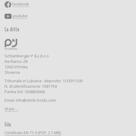
facebook
youtube
La ditta
Schlamberger P & J d.o.o
Na Klancu 28
1360 Vrhnika
Slovenia
Tribunale in Lubiana - deposito: 1/33911/00
N. di identificazione: 1581759
Partita IVA: SI58850066
Email: info@climb-holds.com
di più ...
File
Certificato EN 71-3 (PDF, 2.1 MB)