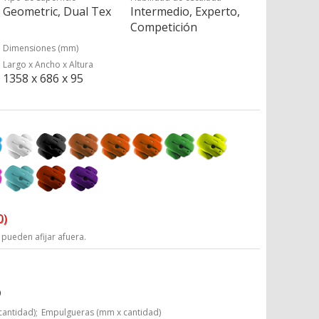
Geometric, Dual Tex
Intermedio, Experto,
Competición
Dimensiones (mm)
Largo x Ancho x Altura
1358 x 686 x 95
0)
 pueden afijar afuera.
9
cantidad);
Empulgueras (mm x cantidad)