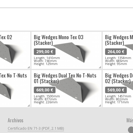
Tex 02
Big Wedges Mono Tex 03
Big Wedges M
(Stacker)
(Stacker)
299,00 €
264,00 €
Length: 1410mm
Length: 1358mm
Width: 740mm
Width: 686mm
Height: 129mm
Height: 95mm
Tex No T-Nuts
Big Wedges Dual Tex No T-Nuts
Big Wedges D
01 (Stacker)
02 (Stacker)
669,00 €
569,00 €
Length: 1500mm
Length: 1457mm
Width: 877mm
Width: 802mm
Height: 226mm
Height: 171mm
Archivos
Más
Certificado EN 71-3 (PDF, 2.1 MB)