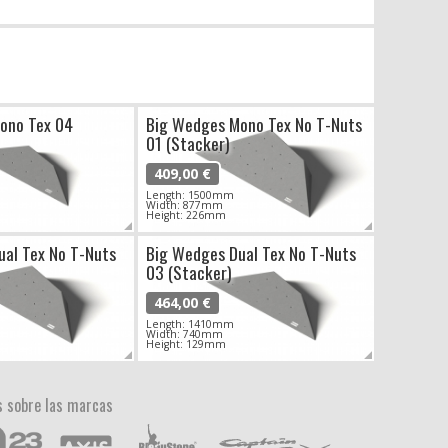
ono Tex 04
Big Wedges Mono Tex No T-Nuts
01 (Stacker)
409,00 €
Length: 1500mm
Width: 877mm
Height: 226mm
ual Tex No T-Nuts
Big Wedges Dual Tex No T-Nuts
03 (Stacker)
464,00 €
Length: 1410mm
Width: 740mm
Height: 129mm
 sobre las marcas