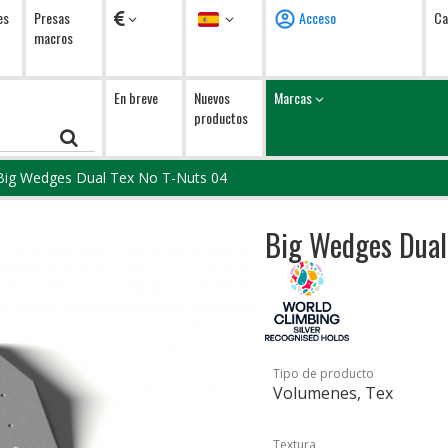
Monedas
Idioma
es
Presas
Acceso
Ca
macros
En breve
Nuevos
Marcas
productos
Big Wedges Dual Tex No T-Nuts 04
Big Wedges Dual
Tipo de producto
Volumenes, Tex
Textura