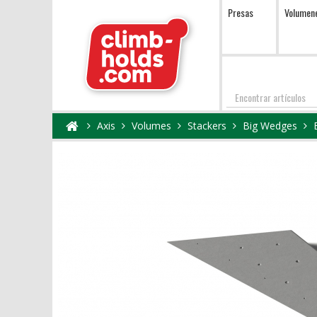
Presas
Volumen
Encontrar
Axis
Volumes
Stackers
Big Wedges