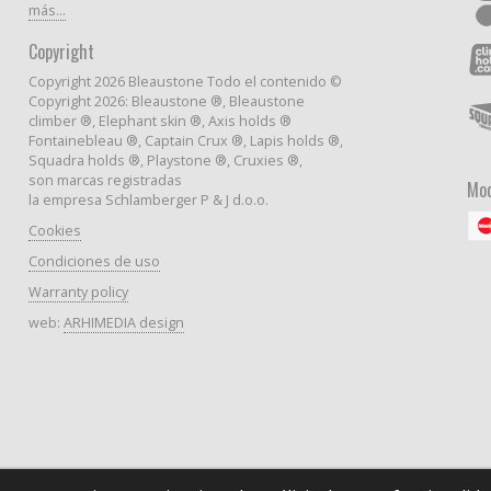
más...
Copyright
Copyright 2026 Bleaustone Todo el contenido ©
Copyright 2026: Bleaustone ®, Bleaustone
climber ®, Elephant skin ®, Axis holds ®
Fontainebleau ®, Captain Crux ®, Lapis holds ®,
Squadra holds ®, Playstone ®, Cruxies ®,
son marcas registradas
Mod
la empresa Schlamberger P & J d.o.o.
Cookies
Condiciones de uso
Warranty policy
web:
ARHIMEDIA design