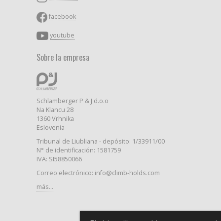
facebook
youtube
Sobre la empresa
Schlamberger P & J d.o.o
Na Klancu 28
1360 Vrhnika
Eslovenia
Tribunal de Liubliana - depósito: 1/33911/00
N° de identificación: 1581759
IVA: SI58850066
Correo electrónico: info@climb-holds.com
más...