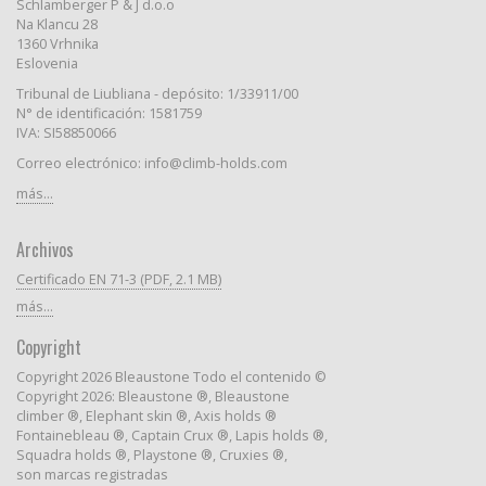
Schlamberger P & J d.o.o
Na Klancu 28
1360 Vrhnika
Eslovenia
Tribunal de Liubliana - depósito: 1/33911/00
N° de identificación: 1581759
IVA: SI58850066
Correo electrónico: info@climb-holds.com
más...
Archivos
Certificado EN 71-3 (PDF, 2.1 MB)
más...
Copyright
Copyright 2026 Bleaustone Todo el contenido ©
Copyright 2026: Bleaustone ®, Bleaustone
climber ®, Elephant skin ®, Axis holds ®
Fontainebleau ®, Captain Crux ®, Lapis holds ®,
Squadra holds ®, Playstone ®, Cruxies ®,
son marcas registradas