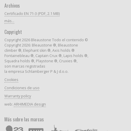
Archivos
Certificado EN 71-3 (PDF, 2.1 MB)
más...
Copyright
Copyright 2026 Bleaustone Todo el contenido ©
Copyright 2026: Bleaustone ®, Bleaustone
climber ®, Elephant skin ®, Axis holds ®
Fontainebleau ®, Captain Crux ®, Lapis holds ®,
Squadra holds ®, Playstone ®, Cruxies ®,
son marcas registradas
la empresa Schlamberger P & J d.o.o.
Cookies
Condiciones de uso
Warranty policy
web:
ARHIMEDIA design
Más sobre las marcas