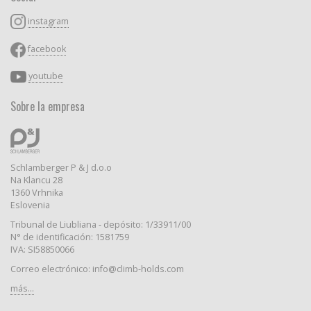
instagram
facebook
youtube
Sobre la empresa
Schlamberger P & J d.o.o
Na Klancu 28
1360 Vrhnika
Eslovenia
Tribunal de Liubliana - depósito: 1/33911/00
N° de identificación: 1581759
IVA: SI58850066
Correo electrónico: info@climb-holds.com
más...