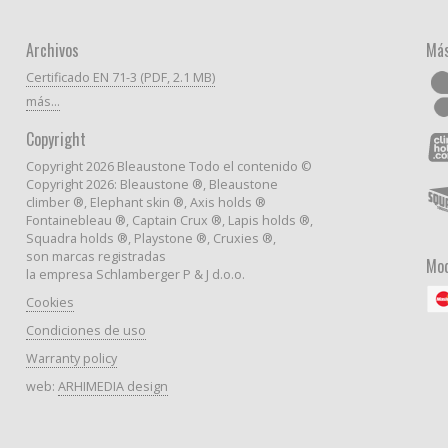
Archivos
Más
Certificado EN 71-3 (PDF, 2.1 MB)
más...
Copyright
Copyright 2026 Bleaustone Todo el contenido ©
Copyright 2026: Bleaustone ®, Bleaustone
climber ®, Elephant skin ®, Axis holds ®
Fontainebleau ®, Captain Crux ®, Lapis holds ®,
Squadra holds ®, Playstone ®, Cruxies ®,
son marcas registradas
Mod
la empresa Schlamberger P & J d.o.o.
Cookies
Condiciones de uso
Warranty policy
web:
ARHIMEDIA design