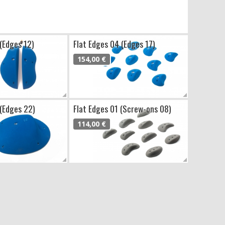
 (Edges 12)
Flat Edges 04 (Edges 17)
154,00 €
 (Edges 22)
Flat Edges 01 (Screw-ons 08)
114,00 €