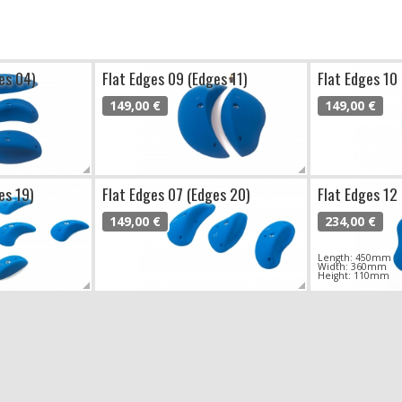
es 04)
Flat Edges 09 (Edges 11)
Flat Edges 10
149,00 €
149,00 €
es 19)
Flat Edges 07 (Edges 20)
Flat Edges 12
149,00 €
234,00 €
Length: 450mm
Width: 360mm
Height: 110mm