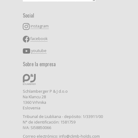
Social
instagram
facebook
youtube
Sobre la empresa
Schlamberger P & J d.o.o
Na Klancu 28
1360 Vrhnika
Eslovenia
Tribunal de Liubliana - depósito: 1/33911/00
N° de identificación: 1581759
IVA: SI58850066
Correo electrónico: info@climb-holds.com