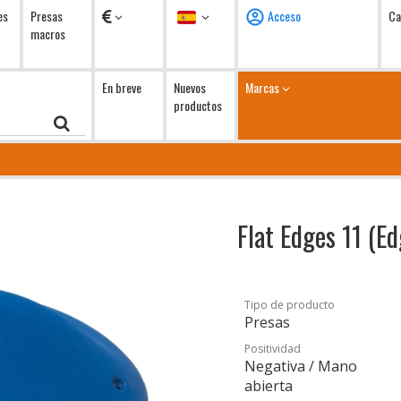
Monedas
Idioma
es
Presas
Acceso
Ca
macros
En breve
Nuevos
Marcas
productos
1
Flat Edges 11 (E
Tipo de producto
Presas
Positividad
Negativa / Mano
abierta