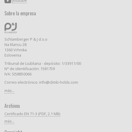
youtube
Sobre la empresa
Schlamberger P & J d.o.o
Na Klancu 28
1360 Vrhnika
Eslovenia
Tribunal de Liubliana - depósito: 1/33911/00
N° de identificación: 1581759
IVA: SI58850066
Correo electrónico: info@climb-holds.com
más...
Archivos
Certificado EN 71-3 (PDF, 2.1 MB)
más...